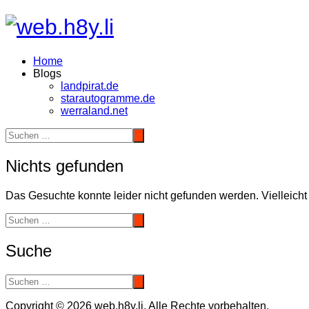
Zum
Inhalt
springen
Home
Blogs
landpirat.de
starautogramme.de
werraland.net
Nichts gefunden
Das Gesuchte konnte leider nicht gefunden werden. Vielleicht h
Suche
Copyright © 2026 web.h8y.li. Alle Rechte vorbehalten.